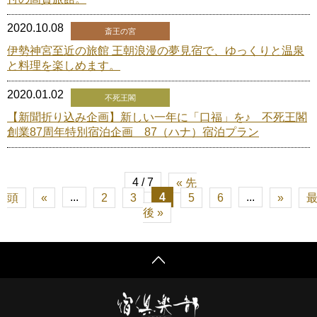
2020.10.08
斎王の宮
伊勢神宮至近の旅館 王朝浪漫の夢見宿で、ゆっくりと温泉
と料理を楽しめます。
2020.01.02
不死王閣
【新聞折り込み企画】新しい一年に「口福」を♪ 不死王閣
創業87周年特別宿泊企画 87（ハナ）宿泊プラン
4 / 7
« 先
...
4
...
頭
«
2
3
5
6
»
後 »