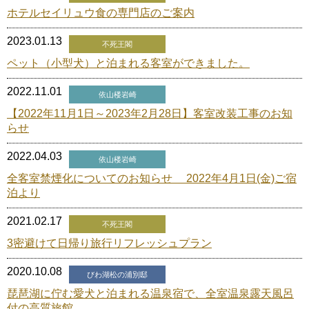
ホテルセイリュウ食の専門店のご案内
2023.01.13
不死王閣
ペット（小型犬）と泊まれる客室ができました。
2022.11.01
依山楼岩崎
【2022年11月1日～2023年2月28日】客室改装工事のお知
らせ
2022.04.03
依山楼岩崎
全客室禁煙化についてのお知らせ 2022年4月1日(金)ご宿
泊より
2021.02.17
不死王閣
3密避けて日帰り旅行リフレッシュプラン
2020.10.08
びわ湖松の浦別邸
琵琶湖に佇む愛犬と泊まれる温泉宿で、全室温泉露天風呂
付の高質旅館。