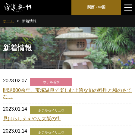
関西・中国
ホーム
新着情報
新着情報
2023.02.07
ホテル若水
開湯800余年、宝塚温泉で楽しむ上質な旬の料理と和のもて
なし
2023.01.14
ホテルセイリュウ
見はらしええやん大阪の街
2023.01.14
ホテルセイリュウ