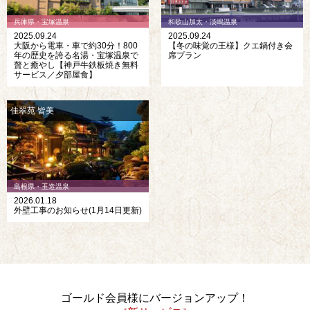
兵庫県・宝塚温泉
和歌山加太・淡嶋温泉
2025.09.24
2025.09.24
大阪から電車・車で約30分！800
【冬の味覚の王様】クエ鍋付き会
年の歴史を誇る名湯・宝塚温泉で
席プラン
贅と癒やし【神戸牛鉄板焼き無料
サービス／夕部屋食】
佳翠苑 皆美
島根県・玉造温泉
2026.01.18
外壁工事のお知らせ(1月14日更新)
ゴールド会員様にバージョンアップ！