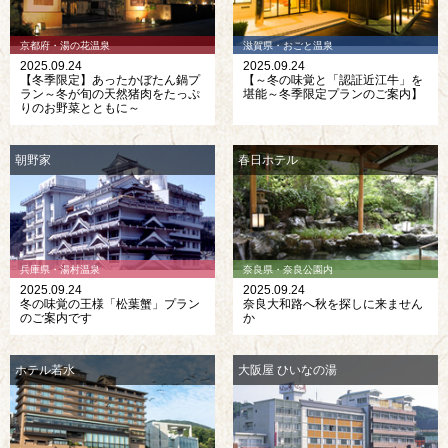
京都府・湯の花温泉
滋賀県・おごと温泉
2025.09.24
2025.09.24
【冬季限定】あったかぼたん鍋プ
【～冬の味覚と「認証近江牛」を
ラン～冬が旬の天然猪肉をたっぷ
堪能～冬季限定プランのご案内】
りのお野菜とともに～
朝野家
春日ホテル
兵庫県・湯村温泉
奈良県・奈良公園内
2025.09.24
2025.09.24
冬の味覚の王様「松葉蟹」プラン
奈良大和路へ秋を探しに来ません
のご案内です
か
ホテル若水
大阪屋 ひいなの湯