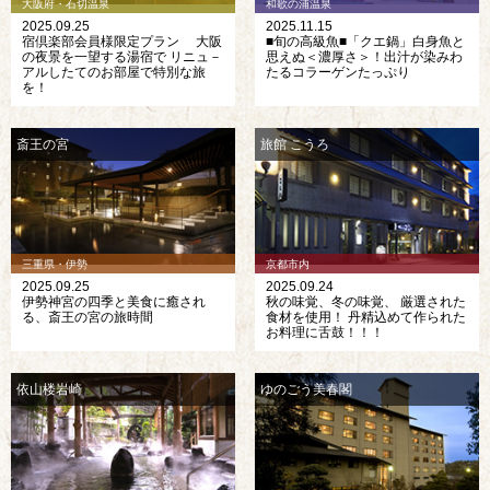
大阪府・石切温泉
和歌の浦温泉
2025.09.25
2025.11.15
宿倶楽部会員様限定プラン 大阪
■旬の高級魚■「クエ鍋」白身魚と
の夜景を一望する湯宿で リニュ－
思えぬ＜濃厚さ＞！出汁が染みわ
アルしたてのお部屋で特別な旅
たるコラーゲンたっぷり
を！
斎王の宮
旅館 こうろ
三重県・伊勢
京都市内
2025.09.25
2025.09.24
伊勢神宮の四季と美食に癒され
秋の味覚、冬の味覚、 厳選された
る、斎王の宮の旅時間
食材を使用！ 丹精込めて作られた
お料理に舌鼓！！！
依山楼岩崎
ゆのごう美春閣