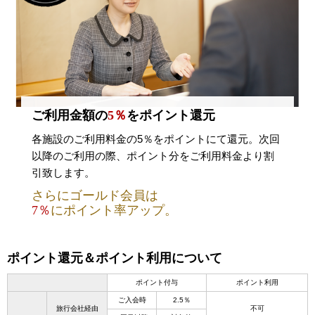
ご利用金額の
5％
をポイント還元
各施設のご利用料金の5％をポイントにて還元。次回
以降のご利用の際、ポイント分をご利用料金より割
引致します。
さらにゴールド会員は
7％
にポイント率アップ。
ポイント還元＆ポイント利用について
ポイント付与
ポイント利用
ご入会時
2.5％
旅行会社経由
不可