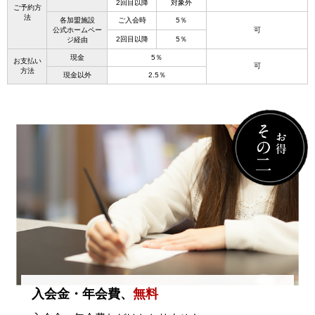
2回目以降
対象外
ご予約方
法
各加盟施設
ご入会時
5％
公式ホームペー
可
2回目以降
5％
ジ経由
現金
5％
お支払い
可
方法
現金以外
2.5％
入会金・年会費、
無料