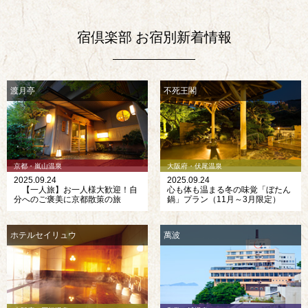
宿倶楽部 お宿別新着情報
渡月亭
不死王閣
京都・嵐山温泉
大阪府・伏尾温泉
2025.09.24
2025.09.24
【一人旅】お一人様大歓迎！自
心も体も温まる冬の味覚「ぼたん
分へのご褒美に京都散策の旅
鍋」プラン（11月～3月限定）
ホテルセイリュウ
萬波