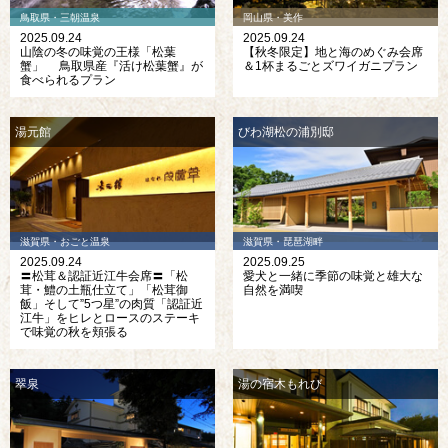
鳥取県・三朝温泉
岡山県・美作
2025.09.24
2025.09.24
山陰の冬の味覚の王様「松葉
【秋冬限定】地と海のめぐみ会席
蟹」 鳥取県産『活け松葉蟹』が
＆1杯まるごとズワイガニプラン
食べられるプラン
湯元館
びわ湖松の浦別邸
滋賀県・おごと温泉
滋賀県・琵琶湖畔
2025.09.24
2025.09.25
〓松茸＆認証近江牛会席〓「松
愛犬と一緒に季節の味覚と雄大な
茸・鱧の土瓶仕立て」「松茸御
自然を満喫
飯」そして”5つ星”の肉質「認証近
江牛」をヒレとロースのステーキ
で味覚の秋を頬張る
翠泉
湯の宿木もれび