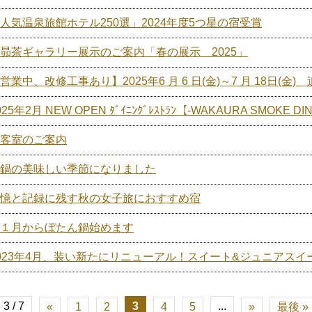
人気温泉旅館ホテル250選」2024年度5つ星の宿受賞
昴茶ギャラリー展示のご案内「春の展示 2025」
営業中、改修工事あり】2025年6 月 6 日(金)～7 月 18日(金
025年2月 NEW OPEN ﾀﾞｲﾆﾝｸﾞﾚｽﾄﾗﾝ【-WAKAURA SMOKE 
客室のご案内
鍋の美味しい季節になりました
憶と記録に残す秋の女子旅におすすめ宿
１月からぼたん鍋始めます
023年4月、装い新たにリニューアル！スイート&ジュニアスイ
3 / 7
3
...
«
1
2
4
5
»
最後 »