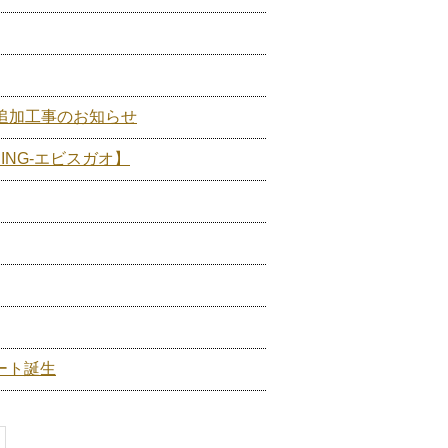
) 追加工事のお知らせ
DINING-エビスガオ】
ート誕生