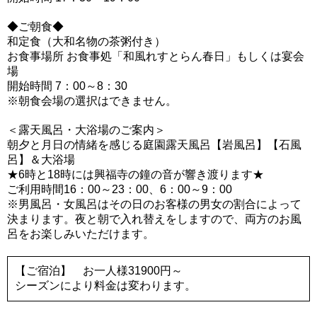
◆ご朝食◆
和定食（大和名物の茶粥付き）
お食事場所 お食事処「和風れすとらん春日」もしくは宴会
場
開始時間 7：00～8：30
※朝食会場の選択はできません。
＜露天風呂・大浴場のご案内＞
朝夕と月日の情緒を感じる庭園露天風呂【岩風呂】【石風
呂】＆大浴場
★6時と18時には興福寺の鐘の音が響き渡ります★
ご利用時間16：00～23：00、6：00～9：00
※男風呂・女風呂はその日のお客様の男女の割合によって
決まります。夜と朝で入れ替えをしますので、両方のお風
呂をお楽しみいただけます。
【ご宿泊】 お一人様31900円～
シーズンにより料金は変わります。