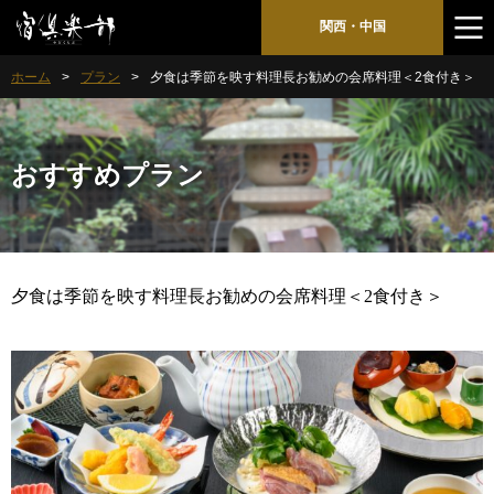
関西・中国
ホーム
プラン
夕食は季節を映す料理長お勧めの会席料理＜2食付き＞
おすすめプラン
夕食は季節を映す料理長お勧めの会席料理＜2食付き＞