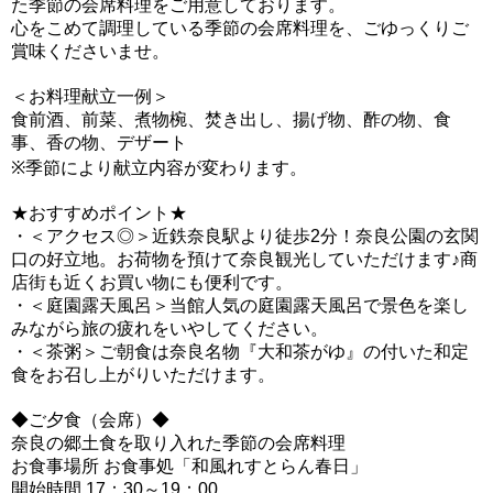
た季節の会席料理をご用意しております。
心をこめて調理している季節の会席料理を、ごゆっくりご
賞味くださいませ。
＜お料理献立一例＞
食前酒、前菜、煮物椀、焚き出し、揚げ物、酢の物、食
事、香の物、デザート
※季節により献立内容が変わります。
★おすすめポイント★
・＜アクセス◎＞近鉄奈良駅より徒歩2分！奈良公園の玄関
口の好立地。お荷物を預けて奈良観光していただけます♪商
店街も近くお買い物にも便利です。
・＜庭園露天風呂＞当館人気の庭園露天風呂で景色を楽し
みながら旅の疲れをいやしてください。
・＜茶粥＞ご朝食は奈良名物『大和茶がゆ』の付いた和定
食をお召し上がりいただけます。
◆ご夕食（会席）◆
奈良の郷土食を取り入れた季節の会席料理
お食事場所 お食事処「和風れすとらん春日」
開始時間 17：30～19：00